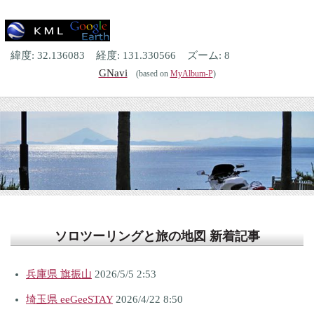
緯度:
32.136083
経度:
131.330566
ズーム:
8
GNavi
(based on
MyAlbum-P
)
ソロツーリングと旅の地図 新着記事
兵庫県 旗振山
2026/5/5 2:53
埼玉県 eeGeeSTAY
2026/4/22 8:50