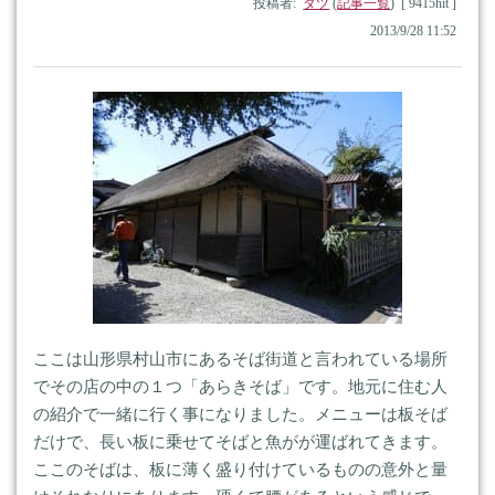
投稿者:
タツ
(
記事一覧
) [ 9415hit ]
2013/9/28 11:52
ここは山形県村山市にあるそば街道と言われている場所
でその店の中の１つ「あらきそば」です。地元に住む人
の紹介で一緒に行く事になりました。メニューは板そば
だけで、長い板に乗せてそばと魚がが運ばれてきます。
ここのそばは、板に薄く盛り付けているものの意外と量