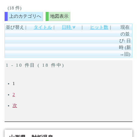
(18 件)
上のカテゴリへ
地図表示
並び替え
|
タイトル
|
日時
|
ヒット数
|
現在
の並
び: 日
時 (新
→旧)
1 - 10 件目 ( 18 件中)
1
2
次