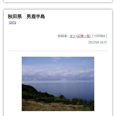
秋田県 男鹿半島
投稿者:
タツ
(
記事一覧
) [ 11058hit ]
2012/9/6 18:57