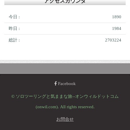
アクセスカウンタ
今日 :
1890
昨日 :
1984
総計 :
2703224
Facebook
© ソロツーリングと気ままな旅--オンウィルドットコム
(onwil.com). All rights reserved.
お問合せ