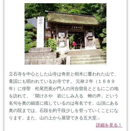
立石寺を中心とした山寺は奇岩と樹木に覆われた山で、
童謡にも唄われているお寺です。 元禄２年（１６８９
年）に俳聖 松尾芭蕉が門人の河合曽良とともにこの地
を訪れて、「閑けさや 岩にしみ入る 蝉の声」という
名句を奥の細道に残しているのは有名です。山頂にある
奥の院までは、石段を約千段少しを登っていくことにな
ります。また、山の上から展望できる五大堂...
詳細を見る！