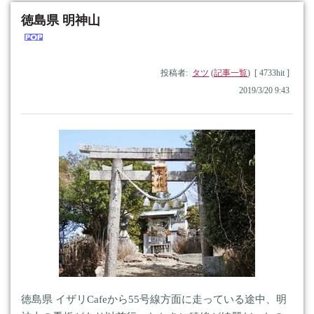
徳島県 明神山
投稿者:
タツ
(
記事一覧
) [ 4733hit ]
2019/3/20 9:43
徳島県 イザリCafeから55号線方面に走っている途中、明