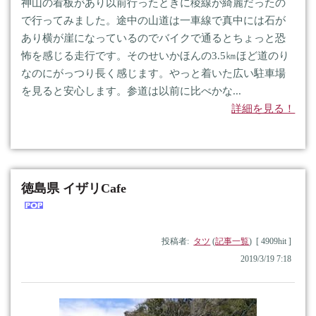
神山の看板があり以前行ったときに稜線が綺麗だったの
で行ってみました。途中の山道は一車線で真中には石が
あり横が崖になっているのでバイクで通るとちょっと恐
怖を感じる走行です。そのせいかほんの3.5㎞ほど道のり
なのにがっつり長く感じます。やっと着いた広い駐車場
を見ると安心します。参道は以前に比べかな...
詳細を見る！
徳島県 イザリCafe
投稿者:
タツ
(
記事一覧
) [ 4909hit ]
2019/3/19 7:18