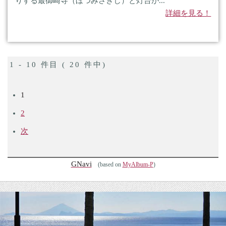
りする最御崎寺（ほつみさきじ）と灯台が...
詳細を見る！
1 - 10 件目 ( 20 件中)
1
2
次
GNavi
(based on
MyAlbum-P
)