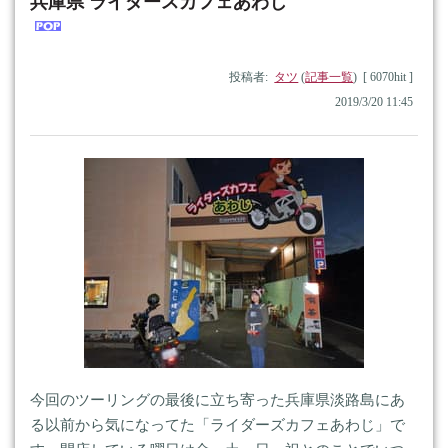
兵庫県 ライダースカフェあわじ
投稿者:
タツ
(
記事一覧
) [ 6070hit ]
2019/3/20 11:45
今回のツーリングの最後に立ち寄った兵庫県淡路島にあ
る以前から気になってた「ライダーズカフェあわじ」で