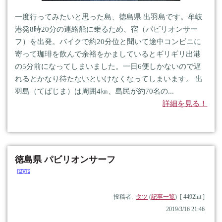
一度行ってみたいと思った島、徳島県 出羽島です。牟岐
港発8時20分の連絡船に乗るため、宿（パビリオンサー
フ）を出発。バイクで約20分位と聞いて途中コンビニに
寄って珈琲を飲んで余裕をかましているとギリギリ出港
の5分前になってしまいました。一日6便しかないので遅
れるとかなり待たないといけなくなってしまいます。 出
羽島（てばじま）は周囲4㎞、島民が約70名の...
詳細を見る！
徳島県 パビリオンサーフ
投稿者:
タツ
(
記事一覧
) [ 4492hit ]
2019/3/16 21:46