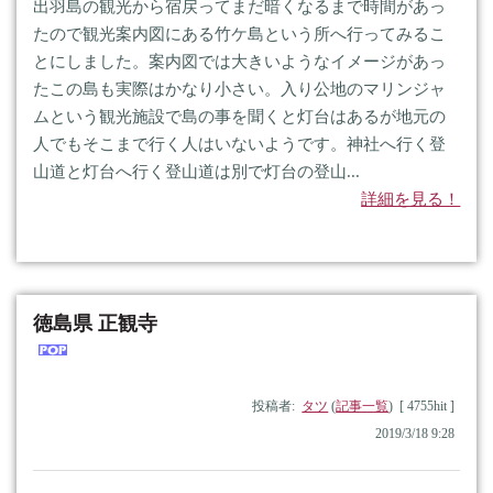
出羽島の観光から宿戻ってまだ暗くなるまで時間があっ
たので観光案内図にある竹ケ島という所へ行ってみるこ
とにしました。案内図では大きいようなイメージがあっ
たこの島も実際はかなり小さい。入り公地のマリンジャ
ムという観光施設で島の事を聞くと灯台はあるが地元の
人でもそこまで行く人はいないようです。神社へ行く登
山道と灯台へ行く登山道は別で灯台の登山...
詳細を見る！
徳島県 正観寺
投稿者:
タツ
(
記事一覧
) [ 4755hit ]
2019/3/18 9:28