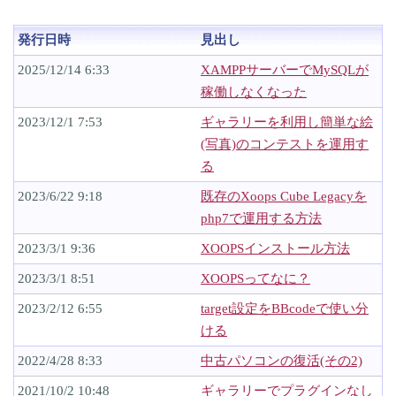
発行日時
見出し
2025/12/14 6:33
XAMPPサーバーでMySQLが
稼働しなくなった
2023/12/1 7:53
ギャラリーを利用し簡単な絵
(写真)のコンテストを運用す
る
2023/6/22 9:18
既存のXoops Cube Legacyを
php7で運用する方法
2023/3/1 9:36
XOOPSインストール方法
2023/3/1 8:51
XOOPSってなに？
2023/2/12 6:55
target設定をBBcodeで使い分
ける
2022/4/28 8:33
中古パソコンの復活(その2)
2021/10/2 10:48
ギャラリーでプラグインなし